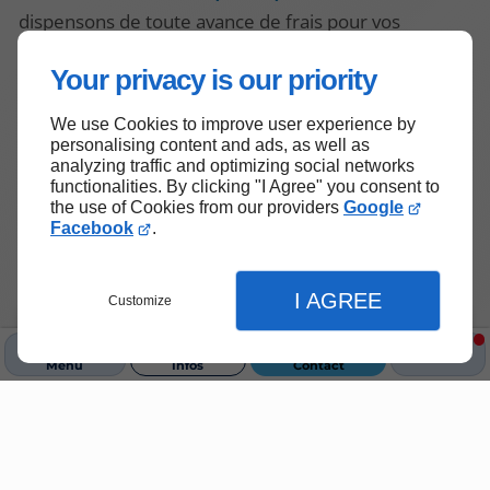
dispensons de toute avance de frais pour vos
transports médicaux
sur prescription.
Your privacy is our priority
Cela signifie que si votre médecin vous prescrit un
We use Cookies to improve user experience by
transport pour des soins et des traitements comme
personalising content and ads, as well as
la dialyse, la chimiothérapie ou des consultations
analyzing traffic and optimizing social networks
functionalities. By clicking "I Agree" you consent to
spécialisées,
vous n'avez pas à payer le trajet.
the use of Cookies from our providers
Google
Nous nous occupons des démarches pour que la
Facebook
.
CPAM prenne en charge directement les frais.
I AGREE
Customize
Transport médical en taxi sans avance de frais
pour vos consultations et traitements à Olliergues
Menu
Infos
Contact
Contactez-nous
Fermer