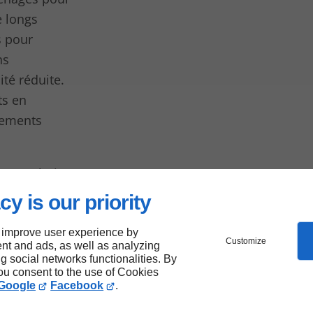
e longs
s pour
ns
té réduite.
ts en
cements
une solution
 trajets
cy is our priority
 à
 improve user experience by
Customize
nt and ads, as well as analyzing
ng social networks functionalities. By
you consent to the use of Cookies
Google
Facebook
.
un