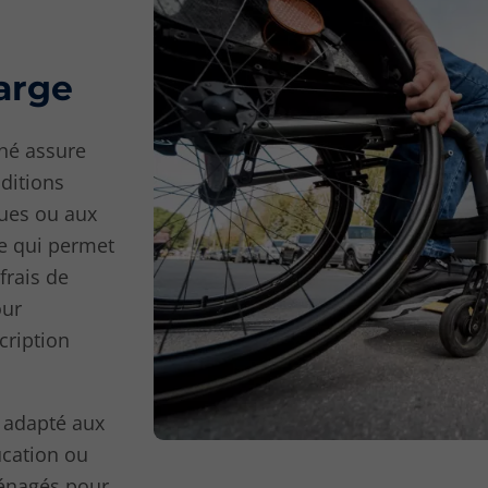
harge
nné assure
ditions
ques ou aux
ce qui permet
frais de
our
cription
 adapté aux
ucation ou
ménagés pour