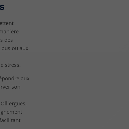
ns
ettent
 manière
es des
 bus ou aux
le stress.
répondre aux
erver son
 Olliergues,
pagnement
acilitant