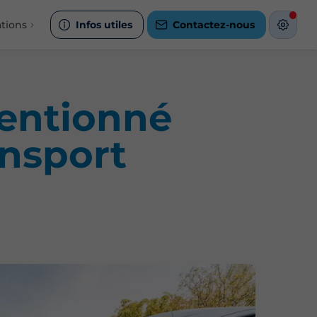
tions
Infos utiles
Contactez-nous
ventionné
ansport