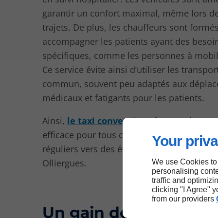
garantir un confort maximal, même lors d
trajets. De plus, les chauffeurs sont formé
accompagner les patients ayant des besoi
spécifiques, comme les personnes à mobili
Ce service évite ainsi d’utiliser les transpor
commun, souvent peu adaptés aux dépla
médicaux et fatigants pour les patients.
Ainsi,
le taxi conventionné
représente 
efficace pour tous ceux qui nécessitent des
Your priva
réguliers vers des établissements de soins
Olliergues.
We use Cookies to
personalising conte
traffic and optimizi
clicking "I Agree" 
from our providers
Un gain de temps et 